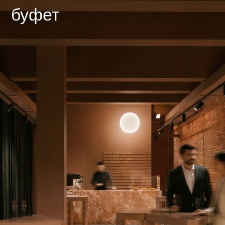
© 2026 студия десять
генеральный
партнер
трехгорная
мануфактура,
информационный
рочдельская 15с12а
партнер
литературный
партнер