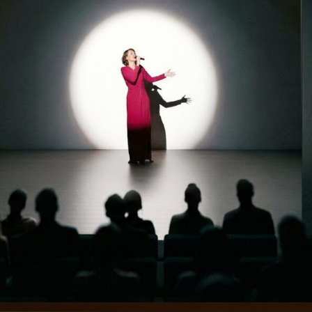
буфет