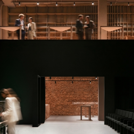
смотреть
планировки
2
10
(малый зал)