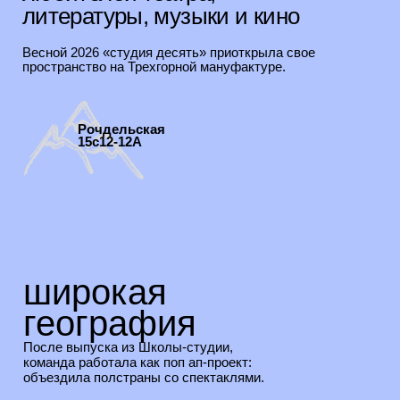
география
После выпуска из Школы-студии,
команда работала как поп ап-проект:
объездила полстраны со спектаклями.
Выборг
Санкт-Петербург
Великий Новгород
Ярославль
Москва
Ноябрьск
Первоуральск
Екатеринбург
Саратов
Нижнекамск
Томск
Туапсе
Усть-Лабинск
Кемерово
Великий Новгород
Тбилиси
Новосибирск
Дилижан