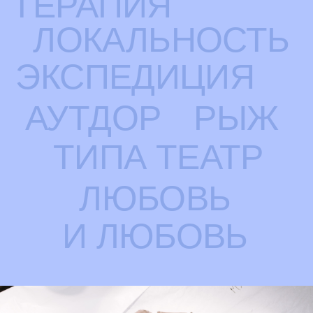
ВИКТОР
РЫЖАКОВ
мастер
Ученик народных артистов Генриетты Яновской и Камы
Гинкаса, художественный руководитель актерской
мастерской и режиссерской магистратуры Школы-студии
МХАТ, режиссер театра и кино, профессор, Заслуженный
деятель искусств РФ.
Лауреат премий Станиславского, Олега Табакова,
Михаила Царева, Золотая маска, кавалер ордена
Достоевского, других российских и международных
премий и наград.