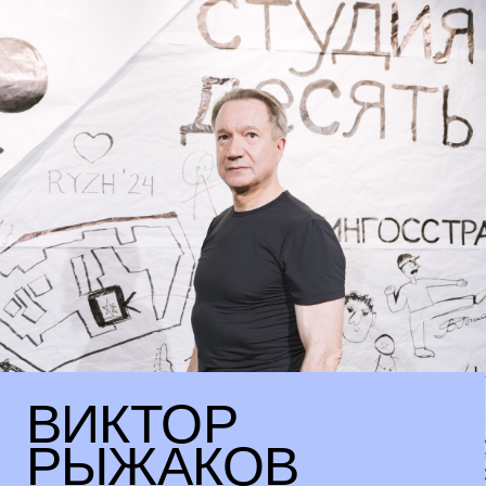
© 2026 студия десять
генеральный
партнер
трехгорная
мануфактура,
информационный
рочдельская 15с12а
партнер
литературный
партнер
учредитель
и юридический партнер
следите за нами