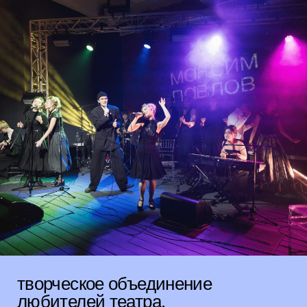
творческое объединение
любителей театра,
литературы, музыки и кино
Весной 2026 «студия десять» приоткрыла свое
пространство на Трехгорной мануфактуре.
Рочдельская
15с12-12А
широкая